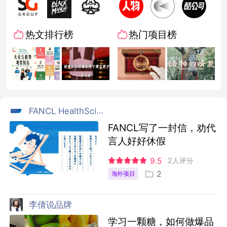
热文排行榜
热门项目榜
FANCL HealthScience
FANCL写了一封信，劝代
言人好好休假
9.5
2人评分
2
海外项目
李倩说品牌
学习一颗糖，如何做爆品