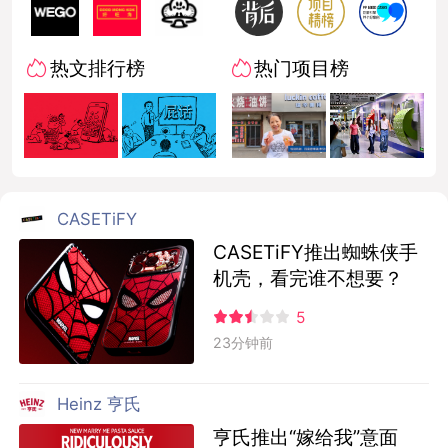
热文排行榜
热门项目榜
CASETiFY
CASETiFY推出蜘蛛侠手
机壳，看完谁不想要？
5
23分钟前
Heinz 亨氏
亨氏推出“嫁给我”意面