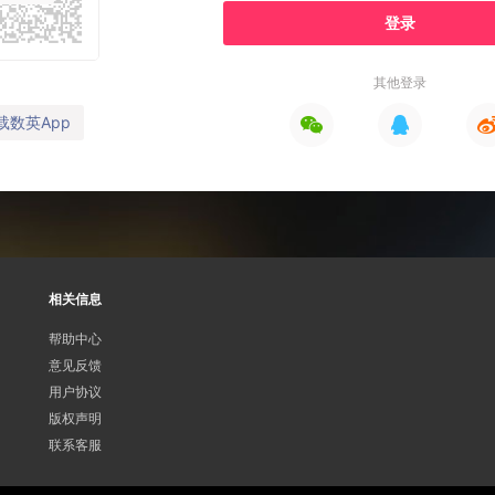
登录
其他登录
载数英App
相关信息
帮助中心
意见反馈
用户协议
版权声明
联系客服