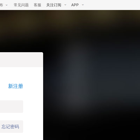
布
常见问题
客服
关注订阅
APP
新注册
忘记密码