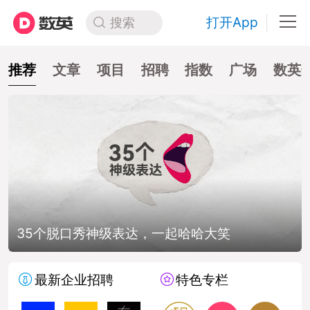
打开App
搜索
推荐
文章
项目
招聘
指数
广场
数英
35个脱口秀神级表达，一起哈哈大笑
最新企业招聘
特色专栏