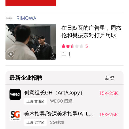
RIMOWA
在日默瓦的广告里，周杰
伦和樊振东对打乒乓球
5
1
最新企业招聘
薪资
创意组长GH（Art/Copy）
15K-25K
WEGO 围观
上海 黄浦区
美术指导/资深美术指导(ATL方
15K-25K
向）
SG胜加
上海 长宁区