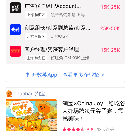
广告客户经理Account
15K-25K
Manager
黑芒营销策划 上海
上海 徐汇区
创意组长/创意副总监/创意总
25K-50K
监（Art Base）
走神OGK
北京 朝阳区
客户经理/资深客户经理
15K-25K
SAM/AM
好旺角 GMKOK 上海
上海 静安区
打开数英App，查看更多企业招聘
Taobao 淘宝
淘宝×China Joy：给吃谷
人办场跨次元谷子宴，震
撼美味！
8.8
13人评分