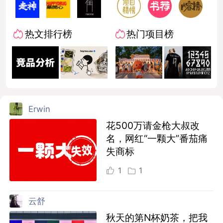
热文排行榜
热门项目榜
Erwin
花500万请金枪大叔改
名，网红“一颗大”番茄痛
失商标
1
1
云舒
秋天的第N杯奶茶，把我