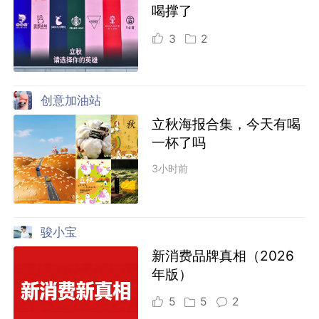
喝撑了
3
2
创意加油站
立秋海报合集，今天有喝
一杯了吗
3小时前
骏小宝
新消费品牌真相（2026
年版）
5
5
2