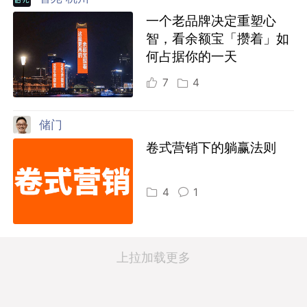
一个老品牌决定重塑心
智，看余额宝「攒着」如
何占据你的一天
7
4
储门
卷式营销下的躺赢法则
4
1
上拉加载更多