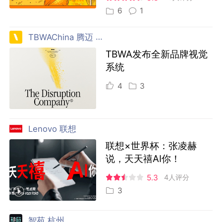
6
1
TBWAChina 腾迈 中国
TBWA发布全新品牌视觉
系统
4
3
Lenovo 联想
联想×世界杯：张凌赫
说，天天禧AI你！
5.3
4人评分
3
智苑 杭州